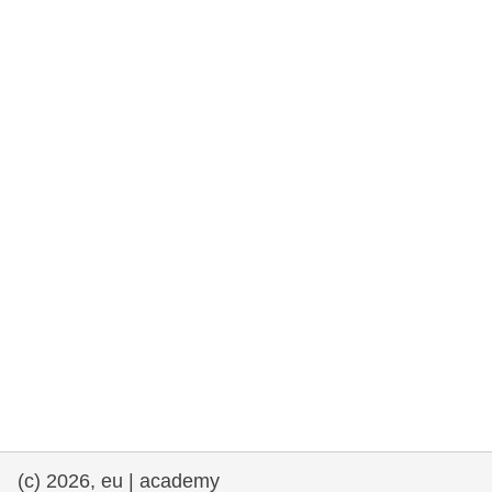
rights, & democracy
maritime & fisheries
migration & integration
nutrition, health & wellbeing
public sector leadership, innovation &
knowledge sharing
transport & infrastructure
(c) 2026, eu | academy