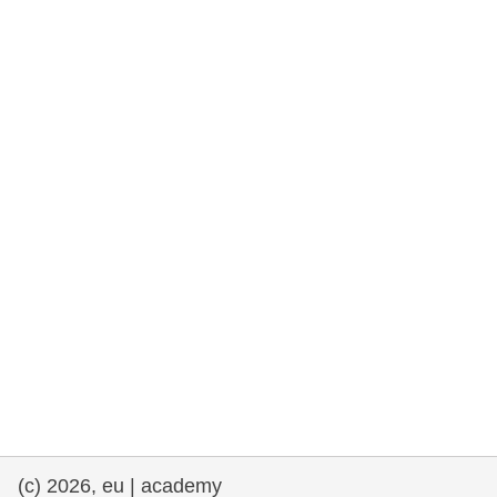
rights, & democracy
maritime & fisheries
migration & integration
nutrition, health & wellbeing
public sector leadership, innovation &
knowledge sharing
Transport und Infrastruktur
(c) 2026, eu | academy