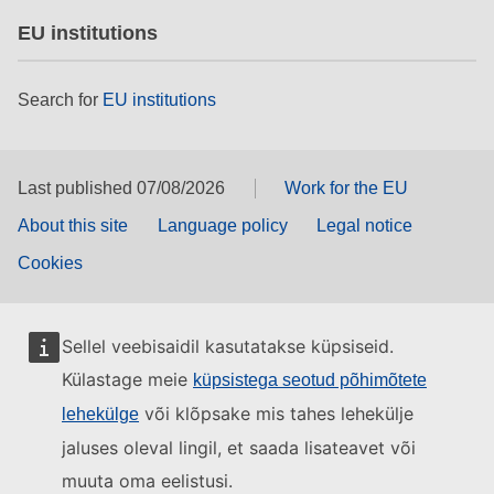
EU institutions
Search for
EU institutions
Last published 07/08/2026
Work for the EU
About this site
Language policy
Legal notice
Cookies
Sellel veebisaidil kasutatakse küpsiseid.
Külastage meie
küpsistega seotud põhimõtete
või klõpsake mis tahes lehekülje
lehekülge
jaluses oleval lingil, et saada lisateavet või
muuta oma eelistusi.