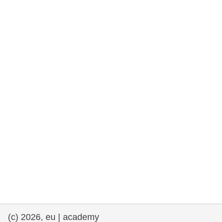
rights, & democracy
maritime & fisheries
migration & integration
nutrition, health & wellbeing
public sector leadership, innovation &
knowledge sharing
transport & infrastructure
(c) 2026, eu | academy