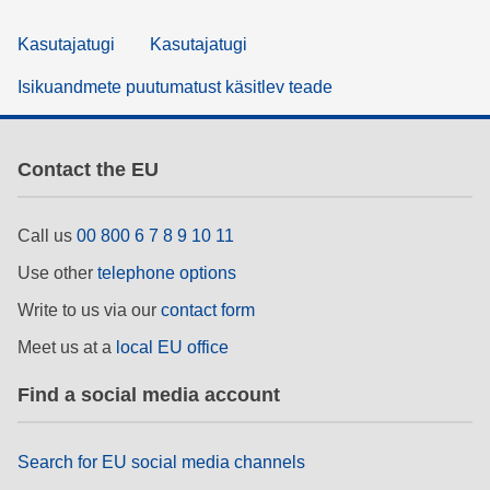
Kasutajatugi
Kasutajatugi
Isikuandmete puutumatust käsitlev teade
Contact the EU
Call us
00 800 6 7 8 9 10 11
Use other
telephone options
Write to us via our
contact form
Meet us at a
local EU office
Find a social media account
Search for EU social media channels