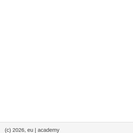
fundamentales, y democracia
marítimo y pesca
migración e integración
nutrición, salud y bienestar
liderazgo, innovación y el intercambio de
conocimientos en el sector público
transporte e infraestructuras
(c) 2026, eu | academy