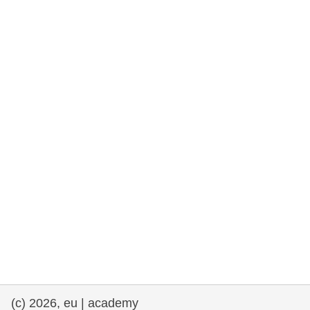
rights, & democracy
maritime & fisheries
migration & integration
nutrition, health & wellbeing
public sector leadership, innovation &
knowledge sharing
transport & infrastructure
(c) 2026, eu | academy