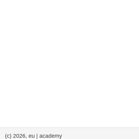
democrazia
marittimo e pesca
migrazione e integrazione
nutrizione, salute e benessere
leadership del settore pubblico,
innovazione e condivisione delle
conoscenze
trasporti e infrastrutture
(c) 2026, eu | academy