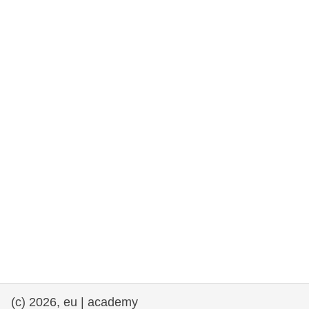
rights, & democracy
maritime & fisheries
migration & integration
nutrition, health & wellbeing
public sector leadership, innovation &
knowledge sharing
transport & infrastructure
(c) 2026, eu | academy