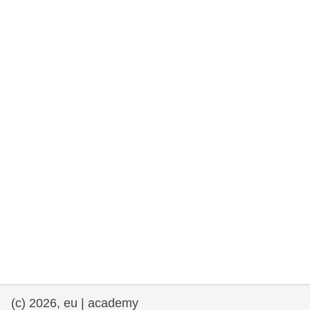
rights, & democracy
maritime & fisheries
migration & integration
nutrition, health & wellbeing
public sector leadership, innovation &
knowledge sharing
transport & infrastructure
(c) 2026, eu | academy