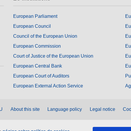
European Parliament
Eu
European Council
Eu
Council of the European Union
Eu
European Commission
Eu
Court of Justice of the European Union
Eu
European Central Bank
Eu
European Court of Auditors
Pu
European External Action Service
Ag
EU
About this site
Language policy
Legal notice
Coo