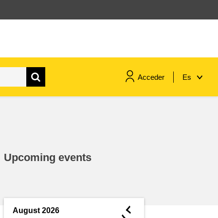
Acceder
Es
marítimo y pesca
migración e integración
Upcoming events
nutrición, salud y bienestar
liderazgo, innovación y el
intercambio de conocimientos en
◄
August 2026
el sector público