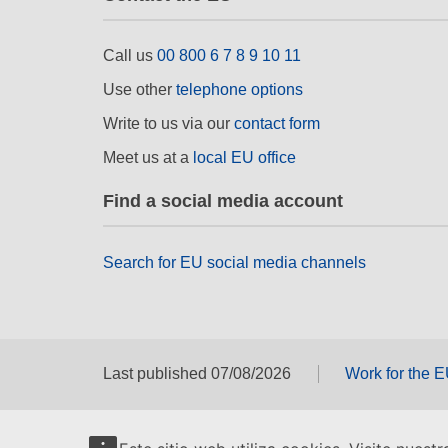
Call us
00 800 6 7 8 9 10 11
Use other
telephone options
Write to us via our
contact form
Meet us at a
local EU office
Find a social media account
Search for EU social media channels
Last published 07/08/2026
Work for the 