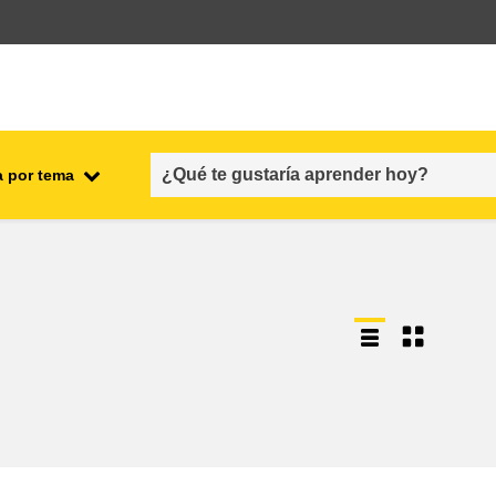
a por tema
l
empleo, comercio y economía
cadena y seguridad alimenticias
s y
fragilidad, situaciones de crisis y
resiliencia
género, desigualdad e inclusión