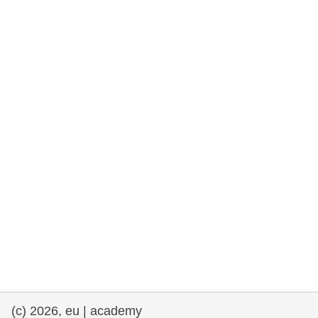
rights, & democracy
maritime & fisheries
migration & integration
nutrition, health & wellbeing
public sector leadership, innovation &
knowledge sharing
transport & infrastructure
(c) 2026, eu | academy