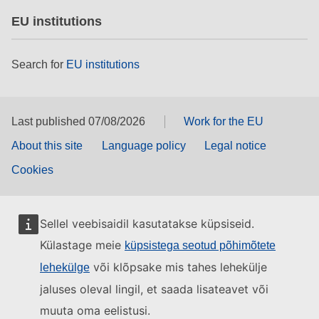
EU institutions
Search for
EU institutions
Last published 07/08/2026
Work for the EU
About this site
Language policy
Legal notice
Cookies
Sellel veebisaidil kasutatakse küpsiseid.
Külastage meie
küpsistega seotud põhimõtete
või klõpsake mis tahes lehekülje
lehekülge
jaluses oleval lingil, et saada lisateavet või
muuta oma eelistusi.