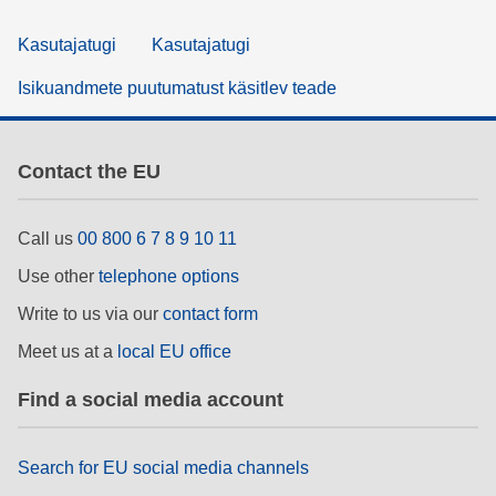
Kasutajatugi
Kasutajatugi
Isikuandmete puutumatust käsitlev teade
Contact the EU
Call us
00 800 6 7 8 9 10 11
Use other
telephone options
Write to us via our
contact form
Meet us at a
local EU office
Find a social media account
Search for EU social media channels