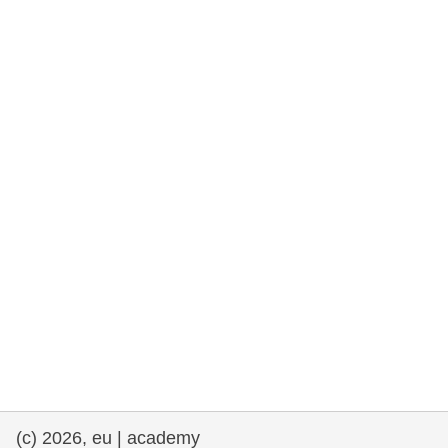
drepturile omului și democrație
maritime si pescuit
migrație și integrare
nutriție, sănătate și bunăstare
leadership în sectorul public, inovare și
schimb de cunoștințe
transport și infrastructură
(c) 2026, eu | academy