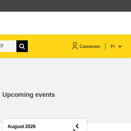
Connexion
Fr
maritime & pêche
migration et intégration
Upcoming events
nutrition, santé & bien-être
leadership du secteur public,
innovation et partage des
◄
August 2026
connaissances