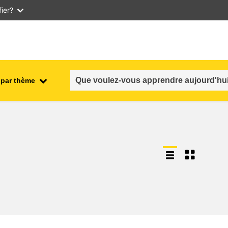
ier?
 par thème
nt
emploi, commerce et économie
salubrité et sécurité alimentaire
n et
fragilité, situations de crise &
résilience
genre, inégalité et inclusion