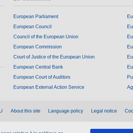
European Parliament
Eu
European Council
Eu
Council of the European Union
Eu
European Commission
Eu
Court of Justice of the European Union
Eu
European Central Bank
Eu
European Court of Auditors
Pu
European External Action Service
Ag
EU
About this site
Language policy
Legal notice
Coo