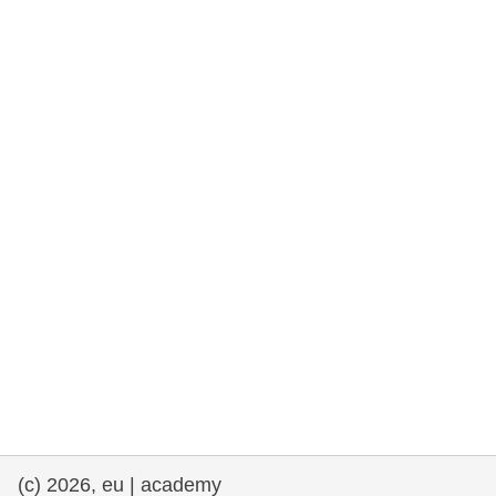
rights, & democracy
maritime & fisheries
migration & integration
nutrition, health & wellbeing
public sector leadership, innovation &
knowledge sharing
Transport und Infrastruktur
(c) 2026, eu | academy