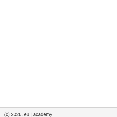
drepturile omului și democrație
maritime si pescuit
migrație și integrare
nutriție, sănătate și bunăstare
leadership în sectorul public, inovare și
schimb de cunoștințe
transport și infrastructură
(c) 2026, eu | academy