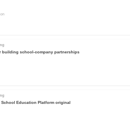
ng
Sprache und Kultur
ion
e
law, justice, fundamental and
human rights, & democracy
ing
or building school-company partnerships
ing
 School Education Platform original