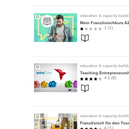
education & capacity build
Mein Französischkurs A
1 (1)
education & capacity build
Teaching Entrepreneurs
4.1 (8)
education & capacity build
Französisch für den Tou
4 (1)