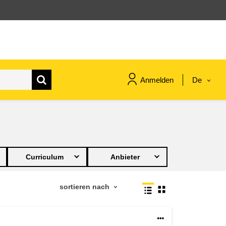
Anmelden
De
maritime & fisheries
migration & integration
Curriculum
Anbieter
nutrition, health & wellbeing
public sector leadership,
innovation & knowledge sharing