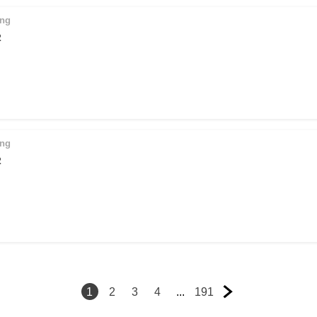
ing
2
ing
2
1
2
3
4
...
191