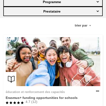
Programme
éducation et renforcement des capacités
Prestataire
énergie, changement climatique et
environnement
emploi, commerce et économie
salubrité et sécurité alimentaire
fragilité, situations de crise & résilience
genre, inégalité et inclusion
éducation et renforcement des capacités
langue & culture
Erasmus+ funding opportunities for schools
4.7 (12)
justice, droits fondamentaux et humains,