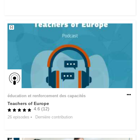
et démocratie
maritime & pêche
migration et intégration
nutrition, santé & bien-être
leadership du secteur public, innovation et
partage des connaissances
transport et infrastructure
éducation et renforcement des capacités
Teachers of Europe
4.6 (12)
26 episodes
Dernière contribution