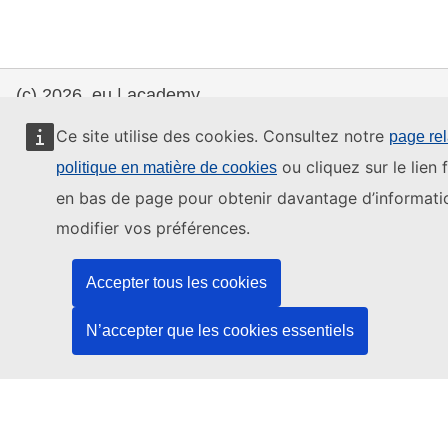
(c) 2026, eu | academy
Ce site utilise des cookies. Consultez notre
page rel
Centre d'aide
Déclaration de confidentialité
ou cliquez sur le lien 
politique en matière de cookies
Déclaration d'accessibilité
en bas de page pour obtenir davantage d’informati
modifier vos préférences.
Contact the EU
Accepter tous les cookies
Call us
00 800 6 7 8 9 10 11
N’accepter que les cookies essentiels
Use other
telephone options
Write to us via our
contact form
Meet us at a
local EU office