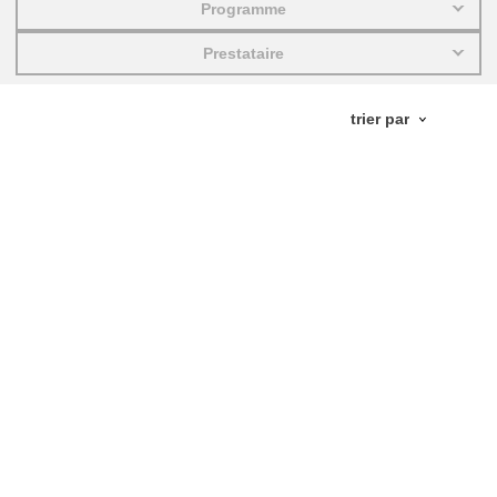
Programme
éducation et renforcement des capacités
Prestataire
énergie, changement climatique et
environnement
emploi, commerce et économie
salubrité et sécurité alimentaire
fragilité, situations de crise & résilience
genre, inégalité et inclusion
langue & culture
justice, droits fondamentaux et humains,