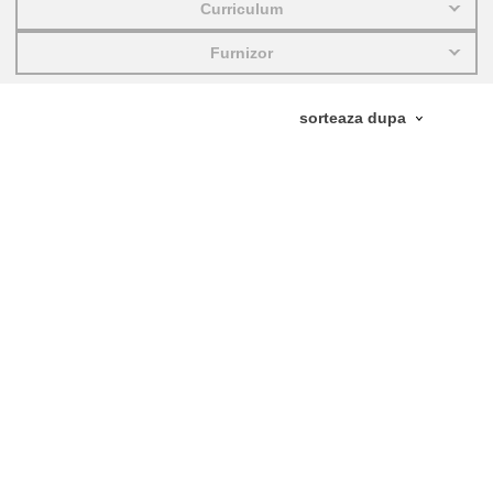
Curriculum
educație și consolidare a capacităților
Furnizor
energie, schimbări climatice și mediu
ocuparea forţei de muncă, comerţul şi
economia
food safety & security
fragilitate, situații de criză și reziliență
gen, inegalitate și incluziune
language & culture
drept, justiție, drepturi fundamentale,