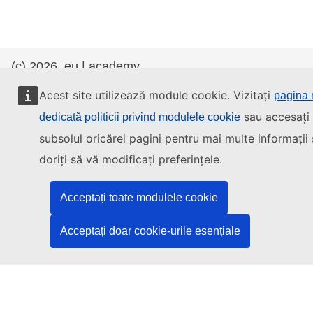
(c) 2026, eu | academy
Acest site utilizează module cookie. Vizitați
pagina 
Centru de ajutor
Centru de ajutor
sau accesați 
dedicată politicii privind modulele cookie
Declarație de accesibilitate
subsolul oricărei pagini pentru mai multe informații
doriți să vă modificați preferințele.
Contact the EU
Acceptați toate modulele cookie
Call us
00 800 6 7 8 9 10 11
Acceptați doar cookie-urile esențiale
Use other
telephone options
Write to us via our
contact form
Meet us at a
local EU office