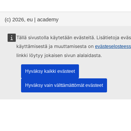
(c) 2026, eu | academy
Ohjekeskus
Ohjekeskus
Tällä sivustolla käytetään evästeitä. Lisätietoja evä
Saavutettavuusseloste
käyttämisestä ja muuttamisesta on
evästeselostees
linkki löytyy jokaisen sivun alalaidasta.
Contact the EU
Hyväksy kaikki evästeet
Hyväksy vain välttämättömät evästeet
Call us
00 800 6 7 8 9 10 11
Use other
telephone options
Write to us via our
contact form
Meet us at a
local EU office
Find a social media account