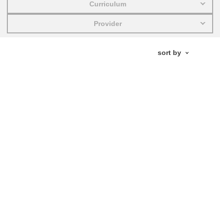
Curriculum
education & capacity building
Provider
energy, climate change & the environment
employment, trade and the economy
food safety & security
fragility, crisis situations & resilience
gender, inequality & inclusion
language & culture
law, justice, fundamental and human