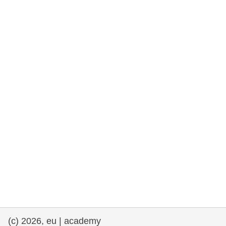
та права людини та демократія
морське судноплавство та рибальство
міграція та інтеграція
харчування, здоров'я та добробут
лідерство в державному секторі,
інновації та обмін знаннями
Транспорт та інфраструктура
(c) 2026, eu | academy