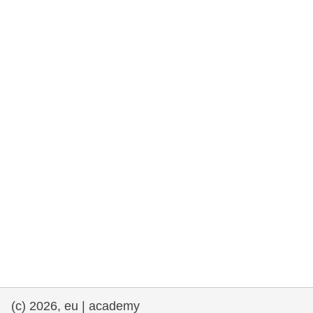
rights, & democracy
maritime & fisheries
migration & integration
nutrition, health & wellbeing
public sector leadership, innovation &
knowledge sharing
transport & infrastructure
(c) 2026, eu | academy