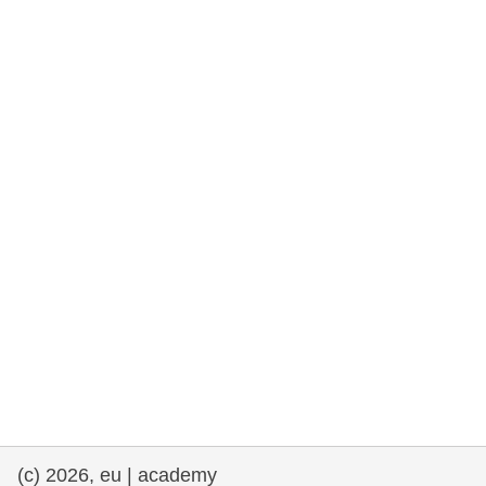
rights, & democracy
maritime & fisheries
migration & integration
nutrition, health & wellbeing
public sector leadership, innovation &
knowledge sharing
transport & infrastructure
(c) 2026, eu | academy