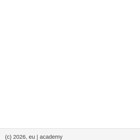
rights, & democracy
maritime & fisheries
migration & integration
nutrition, health & wellbeing
public sector leadership, innovation &
knowledge sharing
Transport und Infrastruktur
(c) 2026, eu | academy