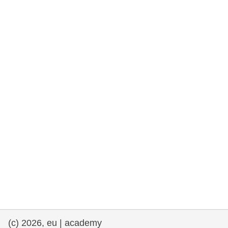
rights, & democracy
maritime & fisheries
migration & integration
nutrition, health & wellbeing
public sector leadership, innovation &
knowledge sharing
transport & infrastructure
(c) 2026, eu | academy