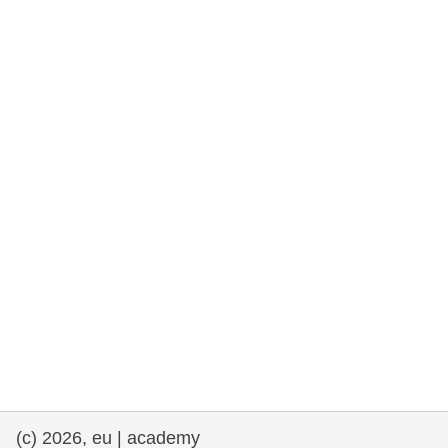
rights, & democracy
maritime & fisheries
migration & integration
nutrition, health & wellbeing
public sector leadership, innovation &
knowledge sharing
transport & infrastructure
(c) 2026, eu | academy