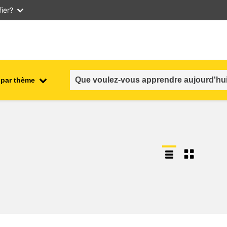
ier?
 par thème
nt
emploi, commerce et économie
salubrité et sécurité alimentaire
n et
fragilité, situations de crise &
résilience
genre, inégalité et inclusion