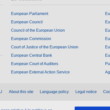
European Parliament
Eu
European Council
Eu
Council of the European Union
Eu
European Commission
Eu
Court of Justice of the European Union
Eu
European Central Bank
Eu
European Court of Auditors
Pu
European External Action Service
Ag
EU
About this site
Language policy
Legal notice
Coo