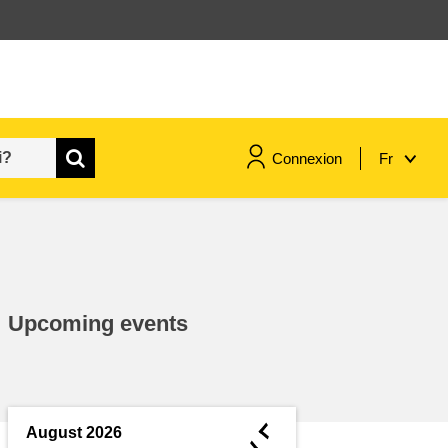
Connexion
Fr
maritime & pêche
migration et intégration
Upcoming events
nutrition, santé & bien-être
leadership du secteur public,
innovation et partage des
◄
August 2026
connaissances