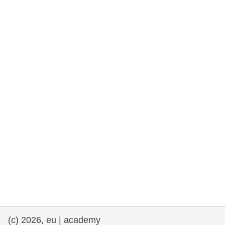
та права людини та демократія
морське судноплавство та рибальство
міграція та інтеграція
харчування, здоров'я та добробут
лідерство в державному секторі,
інновації та обмін знаннями
Транспорт та інфраструктура
(c) 2026, eu | academy