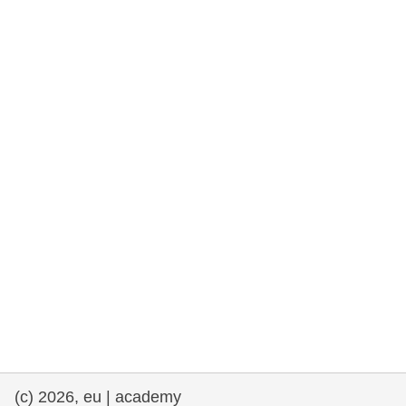
rights, & democracy
maritime & fisheries
migration & integration
nutrition, health & wellbeing
public sector leadership, innovation &
knowledge sharing
transport & infrastructure
(c) 2026, eu | academy