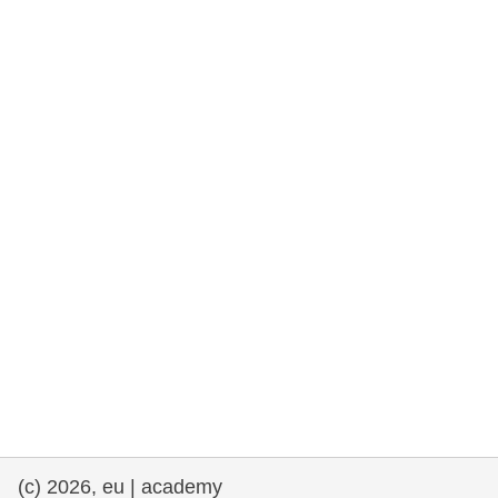
rights, & democracy
maritime & fisheries
migration & integration
nutrition, health & wellbeing
public sector leadership, innovation &
knowledge sharing
transport & infrastructure
(c) 2026, eu | academy