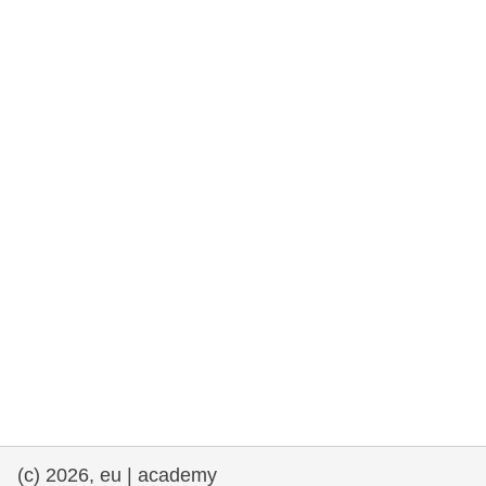
et démocratie
maritime & pêche
migration et intégration
nutrition, santé & bien-être
leadership du secteur public, innovation et
partage des connaissances
transport et infrastructure
(c) 2026, eu | academy