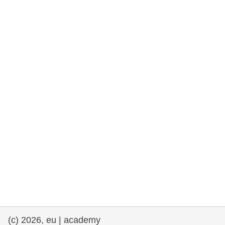
e democracia
assuntos marítimos e política das pescas
migração e integração
nutrição, saúde e bem-estar
liderança do setor público, inovação e
compartilhamento de conhecimento
transporte e infraestrutura
(c) 2026, eu | academy