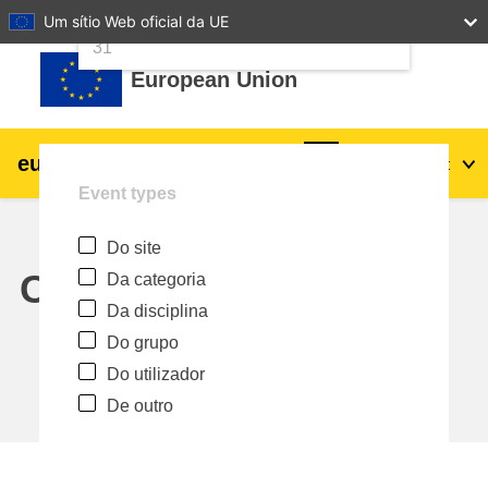
24
25
26
27
28
29
30
Um sítio Web oficial da UE
Ir para o conteúdo principal
31
European Union
eu
|
academy
Entrar
Pt
Event types
Explore by topic:
Do site
agricultura e desenvolvimento rural
Calendar
Da categoria
Da disciplina
crianças e jovens
Do grupo
Do utilizador
cidades, desenvolvimento urbano e
De outro
regional
dados, digital e tecnologia