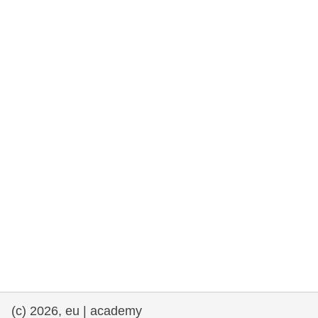
rights, & democracy
maritime & fisheries
migration & integration
nutrition, health & wellbeing
public sector leadership, innovation &
knowledge sharing
transport & infrastructure
(c) 2026, eu | academy