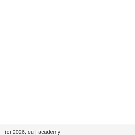
e democracia
assuntos marítimos e política das pescas
migração e integração
nutrição, saúde e bem-estar
liderança do setor público, inovação e
compartilhamento de conhecimento
transporte e infraestrutura
(c) 2026, eu | academy