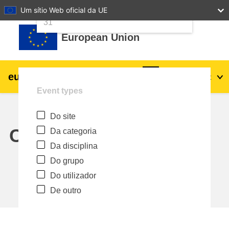
24
25
26
27
28
29
30
Um sítio Web oficial da UE
Ir para o conteúdo principal
31
European Union
eu
|
academy
Entrar
Pt
Event types
Explore by topic:
Do site
agricultura e desenvolvimento rural
Calendar
Da categoria
Da disciplina
crianças e jovens
Do grupo
Do utilizador
cidades, desenvolvimento urbano e
De outro
regional
dados, digital e tecnologia