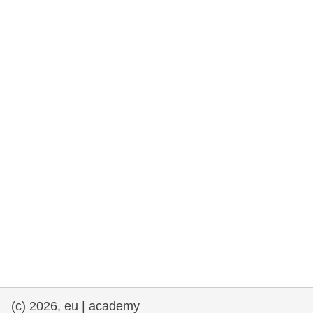
rights, & democracy
maritime & fisheries
migration & integration
nutrition, health & wellbeing
public sector leadership, innovation &
knowledge sharing
Transport und Infrastruktur
(c) 2026, eu | academy