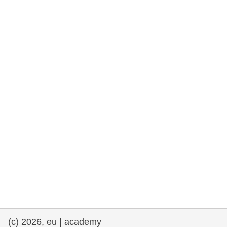
та права людини та демократія
морське судноплавство та рибальство
міграція та інтеграція
харчування, здоров'я та добробут
лідерство в державному секторі,
інновації та обмін знаннями
Транспорт та інфраструктура
(c) 2026, eu | academy