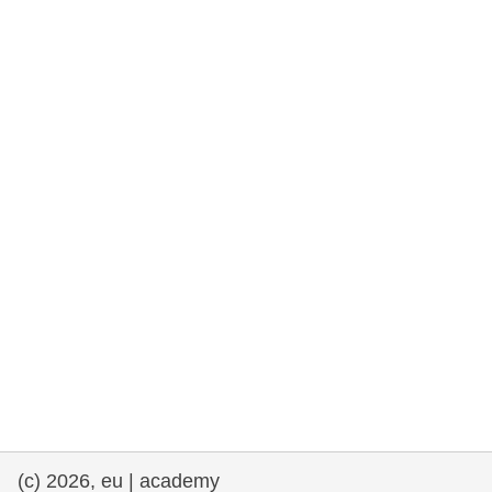
rights, & democracy
maritime & fisheries
migration & integration
nutrition, health & wellbeing
public sector leadership, innovation &
knowledge sharing
transport & infrastructure
(c) 2026, eu | academy