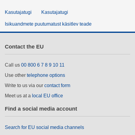
Kasutajatugi
Kasutajatugi
Isikuandmete puutumatust käsitlev teade
Contact the EU
Call us
00 800 6 7 8 9 10 11
Use other
telephone options
Write to us via our
contact form
Meet us at a
local EU office
Find a social media account
Search for EU social media channels