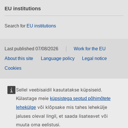
EU institutions
Search for
EU institutions
Last published 07/08/2026
Work for the EU
About this site
Language policy
Legal notice
Cookies
Sellel veebisaidil kasutatakse küpsiseid.
Külastage meie
küpsistega seotud põhimõtete
või klõpsake mis tahes lehekülje
lehekülge
jaluses oleval lingil, et saada lisateavet või
muuta oma eelistusi.