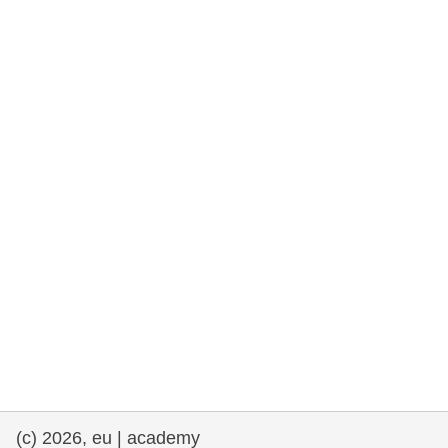
rights, & democracy
maritime & fisheries
migration & integration
nutrition, health & wellbeing
public sector leadership, innovation &
knowledge sharing
transport & infrastructure
(c) 2026, eu | academy