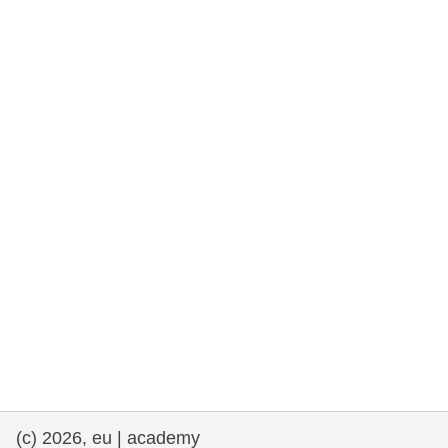
rights, & democracy
maritime & fisheries
migration & integration
nutrition, health & wellbeing
public sector leadership, innovation &
knowledge sharing
transport & infrastructure
(c) 2026, eu | academy