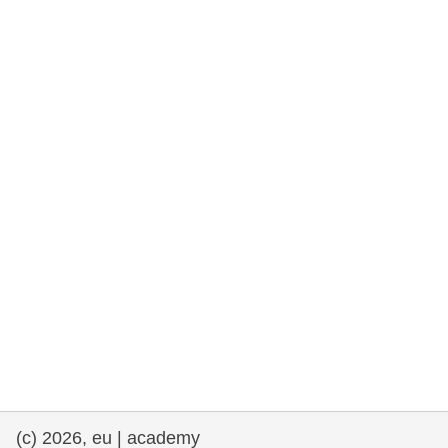
rights, & democracy
maritime & fisheries
migration & integration
nutrition, health & wellbeing
public sector leadership, innovation &
knowledge sharing
transport & infrastructure
(c) 2026, eu | academy