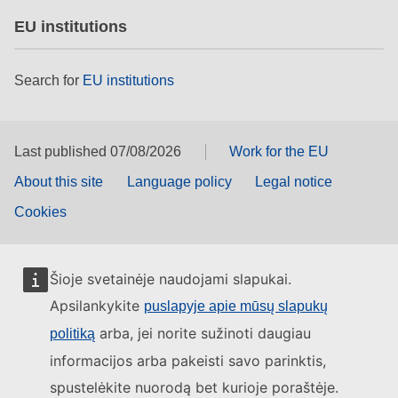
EU institutions
Search for
EU institutions
Last published 07/08/2026
Work for the EU
About this site
Language policy
Legal notice
Cookies
Šioje svetainėje naudojami slapukai.
Apsilankykite
puslapyje apie mūsų slapukų
arba, jei norite sužinoti daugiau
politiką
informacijos arba pakeisti savo parinktis,
spustelėkite nuorodą bet kurioje poraštėje.