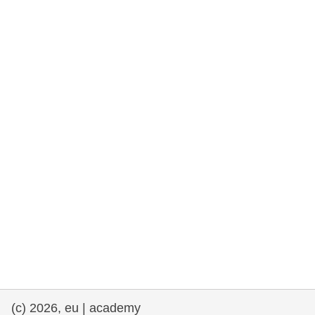
rights, & democracy
maritime & fisheries
migration & integration
nutrition, health & wellbeing
public sector leadership, innovation &
knowledge sharing
transport & infrastructure
(c) 2026, eu | academy