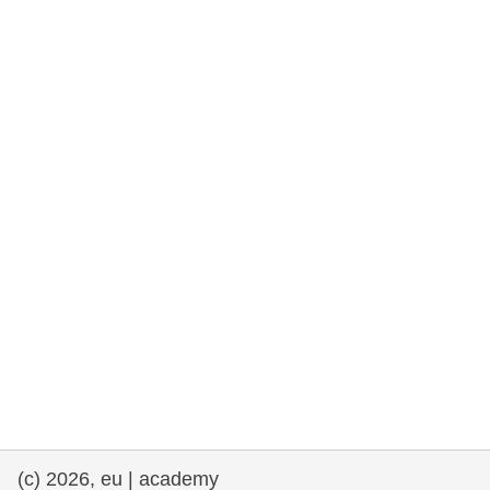
rights, & democracy
maritime & fisheries
migration & integration
nutrition, health & wellbeing
public sector leadership, innovation &
knowledge sharing
transport & infrastructure
(c) 2026, eu | academy