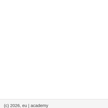
rights, & democracy
maritime & fisheries
migration & integration
nutrition, health & wellbeing
public sector leadership, innovation &
knowledge sharing
transport & infrastructure
(c) 2026, eu | academy