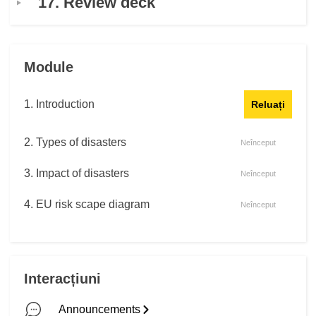
17. Review deck
Module
1. Introduction
Reluați
2. Types of disasters
Neînceput
3. Impact of disasters
Neînceput
4. EU risk scape diagram
Neînceput
5. The concept of risk modelling
Neînceput
6. The components of a risk model
Neînceput
Interacțiuni
7. An introduction to disaster risk financing
Neînceput
Announcements