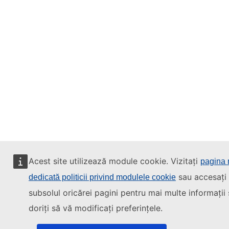
Acest site utilizează module cookie. Vizitați
pagina 
sau accesați 
dedicată politicii privind modulele cookie
subsolul oricărei pagini pentru mai multe informații
doriți să vă modificați preferințele.