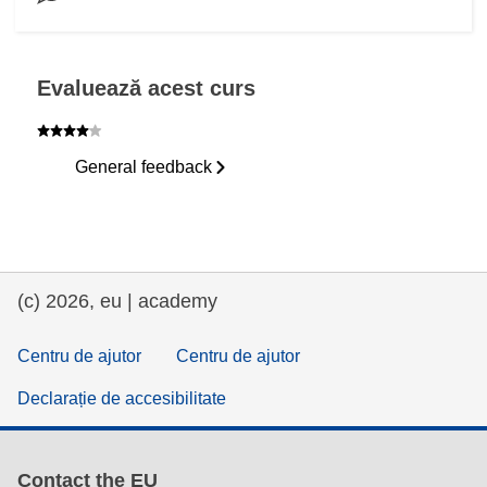
8. The benefits of risk financing to the EU and its Member States
Neînceput
9. How risk financing can support the UCPM
Neînceput
Evaluează acest curs
10. Practical examples of risk financing
Neînceput
11. Benefits of disaster prevention and preparedness
Neînceput
General feedback
12. Supporting broader European activities
Neînceput
13. Approaches to disaster prevention and preparedness
Neînceput
(c) 2026, eu | academy
14. The positive effects of disaster prevention in Europe
Neînceput
15. Using Benefit-Cost Assessment to assess the benefits of disaster prevention
Centru de ajutor
Centru de ajutor
Neînceput
Declarație de accesibilitate
16. Knowledge test
Neînceput
17. Review deck
Neînceput
Contact the EU