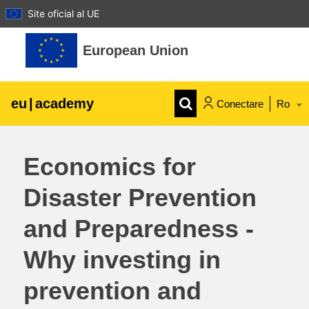
Site oficial al UE
Sari la conţinutul principal
European Union
eu
|
academy
Conectare
Ro
Explore by topic:
Economics for
agricultura & dezvoltare rurala
Disaster Prevention
copii & tineret
and Preparedness -
orașe, dezvoltare urbană și regională
Why investing in
prevention and
date, digital și tehnologie