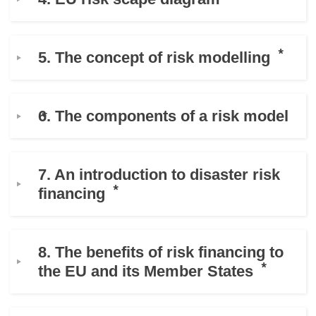
drepturile omului și democrație
maritime si pescuit
5. The concept of risk modelling
migrație și integrare
6. The components of a risk model
nutriție, sănătate și bunăstare
leadership în sectorul public, inovare și
7. An introduction to disaster risk
schimb de cunoștințe
financing
transport și infrastructură
8. The benefits of risk financing to
the EU and its Member States