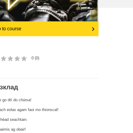
Транспорт та інфраструктура
 to course
0 (0)
зклад
e go dtí do chúrsa!
ach eolas agam faoi mo thionscal!
héad seachtain.
aimis ag obair!