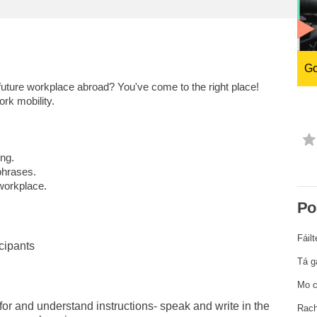
іалу
мова та культура
та
право, справедливість,
основні права та права
Go
людини та демократія
uture workplace abroad? You've come to the right place!
rk mobility.
ing.
phrases.
 workplace.
Ро
Fáilt
cipants
Tá g
Mo c
k for and understand instructions- speak and write in the
Rach