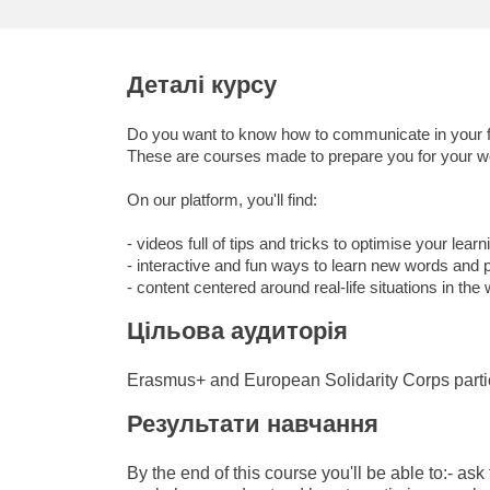
освіта та розвиток потенц
енергетика, зміна клімату 
Деталі курсу
довкілля
Do you want to know how to communicate in your f
These are courses made to prepare you for your wo
On our platform, you'll find:
- videos full of tips and tricks to optimise your learn
- interactive and fun ways to learn new words and 
- content centered around real-life situations in the
Цільова аудиторія
Erasmus+ and European Solidarity Corps parti
Результати навчання
By the end of this course you'll be able to:- as