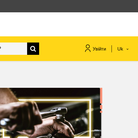
Увійти
Uk
морське судноплавство та
рибальство
міграція та інтеграція
харчування, здоров'я та
добробут
лідерство в державному
секторі, інновації та обмін
знаннями