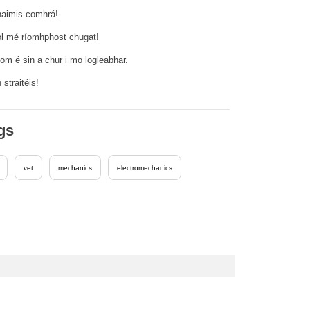
aimis comhrá!
l mé ríomhphost chugat!
dom é sin a chur i mo logleabhar.
straitéis!
gs
vet
mechanics
electromechanics