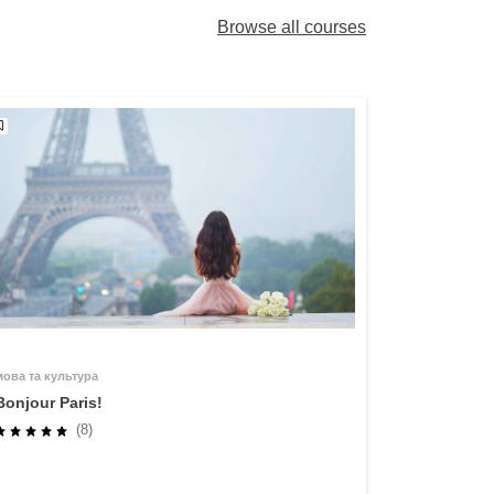
Browse all courses
мова та культура
Bonjour Paris!
(8)