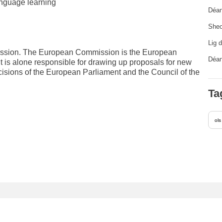
anguage learning
Déan
Sheo
Lig 
mission. The European Commission is the European
Déan 
It is alone responsible for drawing up proposals for new
cisions of the European Parliament and the Council of the
Ta
ols