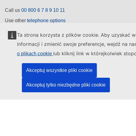
Call us
00 800 6 7 8 9 10 11
Use other
telephone options
Write to us via our
contact form
Ta strona korzysta z plików cookie. Aby uzyskać w
Meet us at a
local EU office
informacji i zmienić swoje preferencje, wejdź na n
lub kliknij link w którejkolwiek stop
o plikach cookie
Find a social media account
Akceptuj wszystkie pliki cookie
Search for EU social media channels
Akceptuj tylko niezbędne pliki cookie
EU institutions
Search for
EU institutions
Last published 07/08/2026
Work for the EU