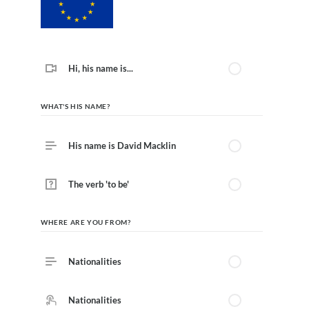
law, justice, fundamental and human
rights, & democracy
maritime & fisheries
migration & integration
nutrition, health & wellbeing
public sector leadership, innovation &
knowledge sharing
transport & infrastructure