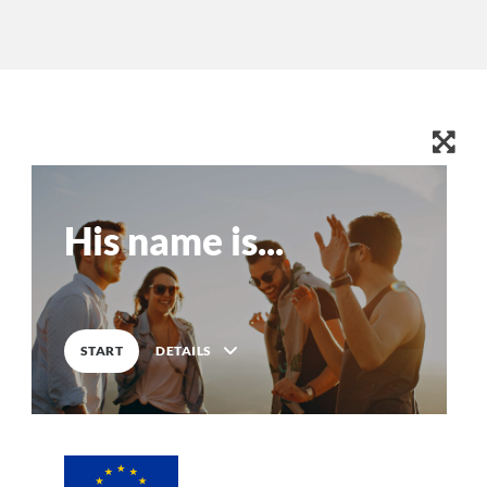
education & capacity building
energy, climate change & the environment
employment, trade and the economy
food safety & security
fragility, crisis situations & resilience
gender, inequality & inclusion
language & culture