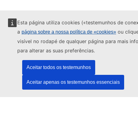
Esta página utiliza cookies («testemunhos de conex
(c) 2026, eu | academy
a
ou clique
página sobre a nossa política de «cookies»
visível no rodapé de qualquer página para mais in
Central de Ajuda
Aviso de Privacidade
para alterar as suas preferências.
Declaração de Acessibilidade
Aceitar todos os testemunhos
Contact the EU
Aceitar apenas os testemunhos essenciais
Call us
00 800 6 7 8 9 10 11
Use other
telephone options
Write to us via our
contact form
Meet us at a
local EU office