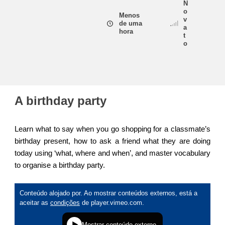
N
o
Menos
v
de uma
educação e capacitação
a
hora
t
o
energia, mudanças climáticas e meio
ambiente
emprego, comércio e economia
A birthday party
cadeia alimentar e segurança alimentar
Learn what to say when you go shopping for a classmate’s
birthday present, how to ask a friend what they are doing
fragilidade, situações de crise e resiliência
today using ‘what, where and when’, and master vocabulary
to organise a birthday party.
gênero, desigualdade e inclusão
language & culture