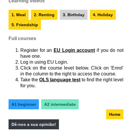
Learning videos
1. Meal
2. Renting
3. Birthday
4. Holiday
5. Friendship
Full courses
Register for an
EU Login account
if you do not
have one.
Log in using EU Login.
Click on the course level below. Click on 'Enrol'
in the column to the right to access the course.
Take the
OLS language test
to find the right level
for you.
A1 beginner
A2 intermediate
Home
Dê-nos a sua opinião!