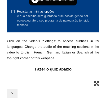
justiça, direitos fundamentais e humanos,
e democracia
assuntos marítimos e política das pescas
migração e integração
Click on the video’s ‘Settings’ to access subtitles in 29
languages. Change the audio of the teaching sections in the
nutrição, saúde e bem-estar
video to English, French, German, Italian or Spanish at the
top right corner of this webpage.
liderança do setor público, inovação e
compartilhamento de conhecimento
Fazer o quiz abaixo
transporte e infraestrutura
>