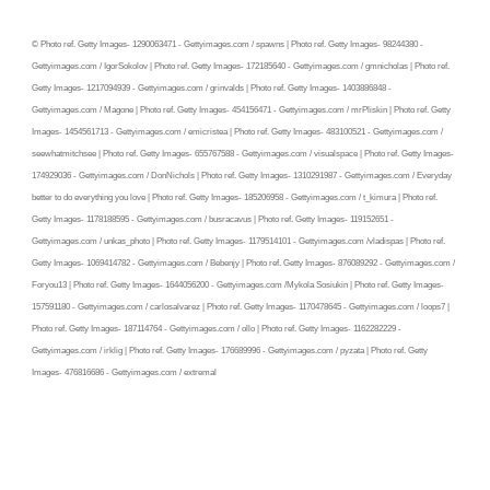
© Photo ref. Getty Images- 1290063471 - Gettyimages.com / spawns | Photo ref. Getty Images- 98244380 -
Gettyimages.com / IgorSokolov | Photo ref. Getty Images- 172185640 - Gettyimages.com / gmnicholas | Photo ref.
Getty Images- 1217094939 - Gettyimages.com / grinvalds | Photo ref. Getty Images- 1403886848 -
Gettyimages.com / Magone | Photo ref. Getty Images- 454156471 - Gettyimages.com / mrPliskin | Photo ref. Getty
Images- 1454561713 - Gettyimages.com / emicristea | Photo ref. Getty Images- 483100521 - Gettyimages.com /
seewhatmitchsee | Photo ref. Getty Images- 655767588 - Gettyimages.com / visualspace | Photo ref. Getty Images-
174929036 - Gettyimages.com / DonNichols | Photo ref. Getty Images- 1310291987 - Gettyimages.com / Everyday
better to do everything you love | Photo ref. Getty Images- 185206958 - Gettyimages.com / t_kimura | Photo ref.
Getty Images- 1178188595 - Gettyimages.com / busracavus | Photo ref. Getty Images- 119152651 -
Gettyimages.com / unkas_photo | Photo ref. Getty Images- 1179514101 - Gettyimages.com /vladispas | Photo ref.
Getty Images- 1069414782 - Gettyimages.com / Bebenjy | Photo ref. Getty Images- 876089292 - Gettyimages.com /
Foryou13 | Photo ref. Getty Images- 1644056200 - Gettyimages.com /Mykola Sosiukin | Photo ref. Getty Images-
157591180 - Gettyimages.com / carlosalvarez | Photo ref. Getty Images- 1170478645 - Gettyimages.com / loops7 |
Photo ref. Getty Images- 187114764 - Gettyimages.com / ollo | Photo ref. Getty Images- 1162282229 -
Gettyimages.com / irklig | Photo ref. Getty Images- 176689996 - Gettyimages.com / pyzata | Photo ref. Getty
Images- 476816686 - Gettyimages.com / extremal