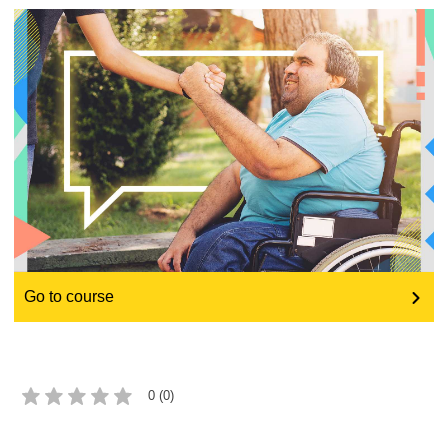
educazione e sviluppo delle capacità
energia, cambiamenti climatici e ambiente
occupazione, commercio ed economia
sicurezza e protezione alimentare
fragilità, situazioni di crisi e resilienza
Go to course
genere, disuguaglianza e inclusione
language & culture
0 (0)
giustizia, diritti fondamentali e umani e