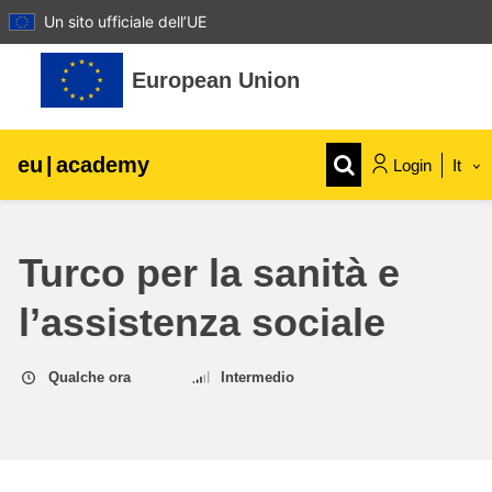
Un sito ufficiale dell’UE
Vai al contenuto principale
European Union
eu
|
academy
Login
It
Explore by topic:
Turco per la sanità e
agricoltura e sviluppo rurale
l’assistenza sociale
bambini e giovani
Qualche ora
Intermedio
città, sviluppo urbano e regionale
dati, digitale e tecnologia