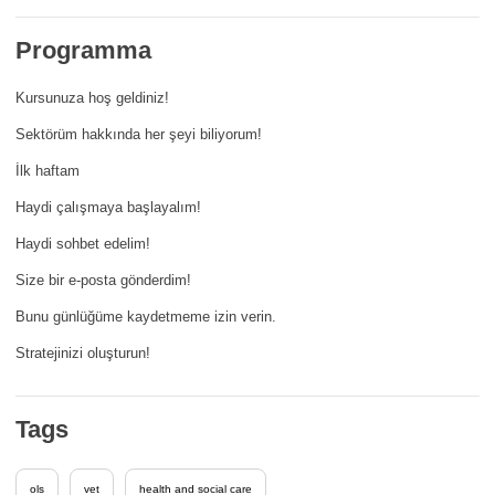
democrazia
Programma
marittimo e pesca
Kursunuza hoş geldiniz!
Sektörüm hakkında her şeyi biliyorum!
migrazione e integrazione
İlk haftam
nutrizione, salute e benessere
Haydi çalışmaya başlayalım!
Haydi sohbet edelim!
leadership del settore pubblico,
innovazione e condivisione delle
Size bir e-posta gönderdim!
conoscenze
Bunu günlüğüme kaydetmeme izin verin.
trasporti e infrastrutture
Stratejinizi oluşturun!
Tags
ols
vet
health and social care