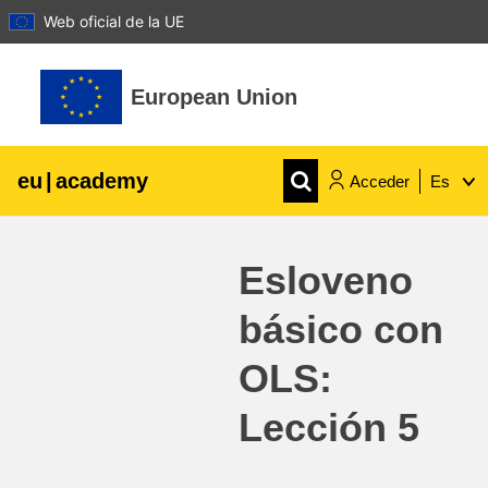
Web oficial de la UE
Salta al contenido principal
European Union
eu
|
academy
Acceder
Es
Explore by topic:
Esloveno
agricultura y desarrollo rural
básico con
niños y jóvenes
OLS:
desarrollo de zonas urbanas y regionales
Lección 5
datos, digital & tecnología