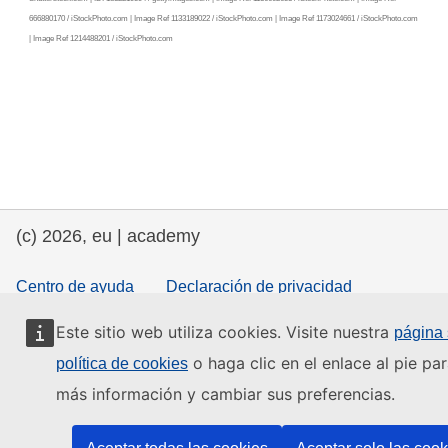
666880170 / iStockPhoto.com | Image Ref 1133189022 / iStockPhoto.com | Image Ref 1173024661 / iStockPhoto.com
| Image Ref 1214488201 / iStockPhoto.com
(c) 2026, eu | academy
Centro de ayuda
Declaración de privacidad
Declaración de accesibilidad
Este sitio web utiliza cookies. Visite nuestra
página
o haga clic en el enlace al pie pa
política de cookies
más información y cambiar sus preferencias.
Contact the EU