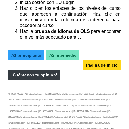
Inicia sesión con EU Login.
Haz clic en los enlaces de los niveles del curso
que aparecen a continuación. Haz clic en
«Inscribirse» en la columna de la derecha para
acceder al curso.
Haz la
prueba de idioma de OLS
para encontrar
el nivel más adecuado para ti.
A1 principiante
A2 intermedio
Página de inicio
¡Cuéntanos tu opinión!
© ID: 187999934 / Shutterstock.com | ID: 2275202017 / Shutterstock.com | ID: 203245051 / Shutterstock.com | ID:
2429617523 / Shutterstock.com | ID: 74072512 / Shutterstock.com | ID:171474932 / Shutterstock.com | ID:
204828928 / Shutterstock.com | ID: 1708049017 / Shutterstock.com | ID: 237474426 / stock.adobe.com | ID:
149433359 / Shutterstock.com | ID: 486148834 / Shutterstock.com | ID: 1183561711 / Shutterstock.com | ID:
239930086 / Shutterstock.com | ID:1408917855 / istock.photo | ID: 242756380 / Shutterstock.com | ID: 214028590 /
Shutterstock.com | ID: 274811120 / Shutterstock.com | ID: 303976184 / Shutterstock.com | ID: 257220217 /
Shutterstock.com | ID: 1832219594 / gettyimages.com | Image Ref 1136602653 / iStockPhoto.com | Image Ref