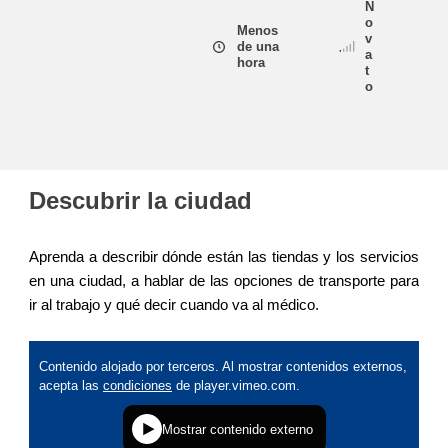
N
o
Menos
v
de una
educación y desarrollo de capacidades
a
hora
t
o
energía, cambio climático y medio
ambiente
empleo, comercio y economía
Descubrir la ciudad
cadena y seguridad alimenticias
Aprenda a describir dónde están las tiendas y los servicios
en una ciudad, a hablar de las opciones de transporte para
fragilidad, situaciones de crisis y
resiliencia
ir al trabajo y qué decir cuando va al médico.
género, desigualdad e inclusión
lenguas y cultura