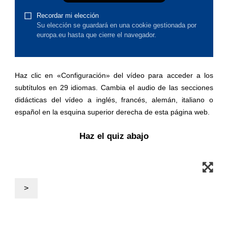
justicia, derechos humanos y
fundamentales, y democracia
marítimo y pesca
migración e integración
Haz clic en «Configuración» del vídeo para acceder a los
subtítulos en 29 idiomas. Cambia el audio de las secciones
didácticas del vídeo a inglés, francés, alemán, italiano o
nutrición, salud y bienestar
español en la esquina superior derecha de esta página web.
liderazgo, innovación y el intercambio de
Haz el quiz abajo
conocimientos en el sector público
transporte e infraestructuras
>