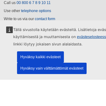
Call us
00 800 6 7 8 9 10 11
Use other
telephone options
Write to us via our
contact form
Meet us at a
local EU office
Tällä sivustolla käytetään evästeitä. Lisätietoja evä
käyttämisestä ja muuttamisesta on
evästeselostees
Find a social media account
linkki löytyy jokaisen sivun alalaidasta.
Search for EU social media channels
Hyväksy kaikki evästeet
EU institutions
Hyväksy vain välttämättömät evästeet
Search for
EU institutions
Last published 07/08/2026
Work for the EU