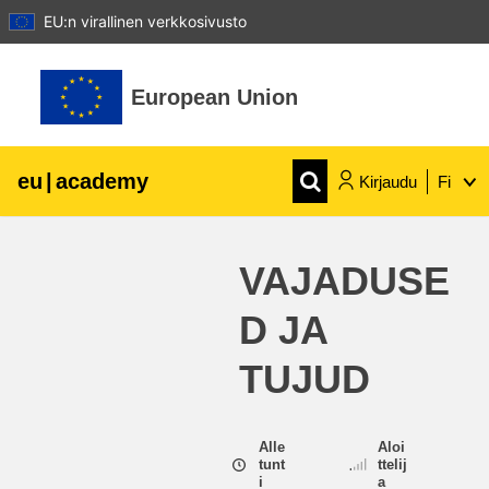
EU:n virallinen verkkosivusto
Siirry pääsisältöön
European Union
eu
|
academy
Kirjaudu
Fi
Explore by topic:
VAJADUSE
agriculture & rural development
D JA
children & youth
TUJUD
cities, urban & regional development
Alle
Aloi
tunt
ttelij
data, digital & technology
i
a