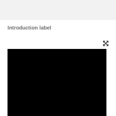
education & capacity building
Introduction label
energy, climate change & the environment
employment, trade and the economy
food safety & security
fragility, crisis situations & resilience
gender, inequality & inclusion
language & culture