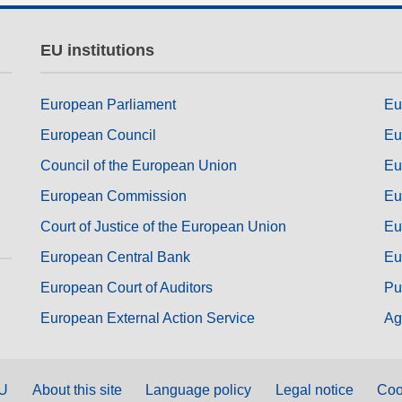
EU institutions
European Parliament
Eu
European Council
Eu
Council of the European Union
Eu
European Commission
Eu
Court of Justice of the European Union
Eu
European Central Bank
Eu
European Court of Auditors
Pu
European External Action Service
Ag
EU
About this site
Language policy
Legal notice
Coo