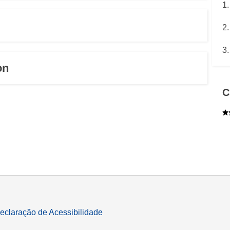
language & culture
2
as e
justiça, direitos fundamentais e
humanos, e democracia
3
on
C
eclaração de Acessibilidade