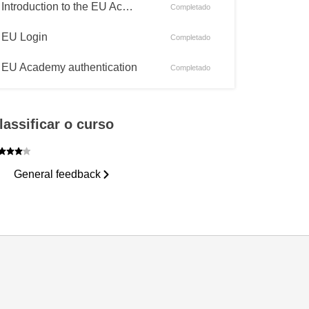
1. Introduction to the EU Academy
Completado
transporte e infraestrutura
. EU Login
Completado
. EU Academy authentication
Completado
lassificar o curso
General feedback