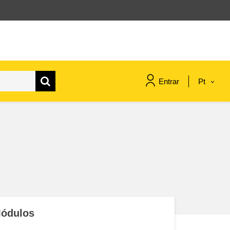
Entrar
Pt
assuntos marítimos e política das
pescas
migração e integração
nutrição, saúde e bem-estar
liderança do setor público,
ódulos
inovação e compartilhamento de
conhecimento