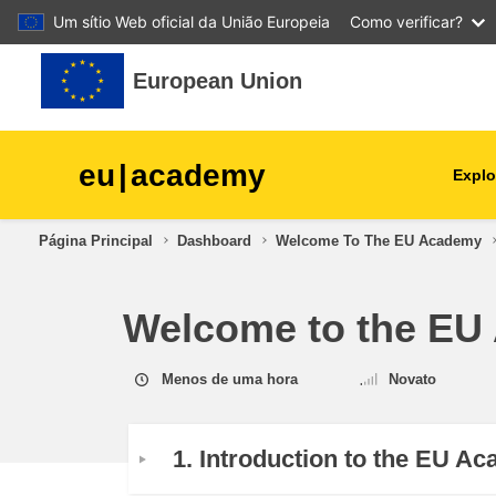
Um sítio Web oficial da União Europeia
Como verificar?
Ir para o conteúdo principal
European Union
eu
|
academy
Explo
agricultura e desenvolvime
Página Principal
Dashboard
Welcome To The EU Academy
rural
Welcome to the EU
crianças e jovens
cidades, desenvolvimento
Menos de uma hora
Novato
urbano e regional
dados, digital e tecnologia
1. Introduction to the EU A