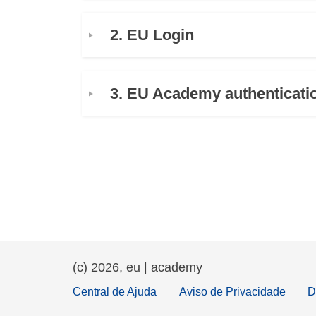
educação e capacitação
2. EU Login
energia, mudanças climátic
meio ambiente
3. EU Academy authenticati
(c) 2026, eu | academy
Central de Ajuda
Aviso de Privacidade
D